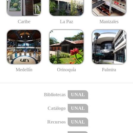
Caribe
La Paz
Manizales
Medellín
Palmira
Orinoquía
Bibliotecas
UNAL
Catálogo
UNAL
Recursos
UNAL