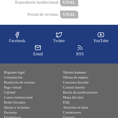
Repositorio institucional
UNAL
Portal de revistas
UNAL
Facebook
Twitter
YouTube
Email
RSS
Régimen legal
Talento humano
Contratación
Ofertas de empleo
Rendición de cuentas
Concurso docente
Pago virtual
Control interno
Calidad
Buzón de notificaciones
Correo institucional
Mapa del sitio
Redes Sociales
FAQ
Quejas y reclamos
Atención en línea
Encuesta
Contáctenos
Estadísticas
Glosario