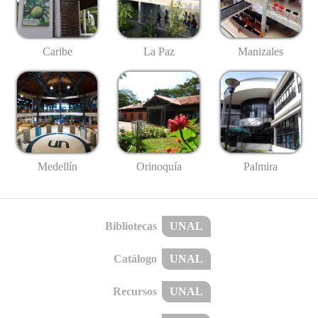
Caribe
La Paz
Manizales
Medellín
Palmira
Orinoquía
Bibliotecas
UNAL
Catálogo
UNAL
Recursos
UNAL