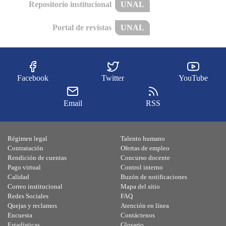
Repositorio institucional
UNAL
Portal de revistas
UNAL
Facebook
Twitter
YouTube
Email
RSS
Régimen legal
Talento humano
Contratación
Ofertas de empleo
Rendición de cuentas
Concurso docente
Pago virtual
Control interno
Calidad
Buzón de notificaciones
Correo institucional
Mapa del sitio
Redes Sociales
FAQ
Quejas y reclamos
Atención en línea
Encuesta
Contáctenos
Estadísticas
Glosario