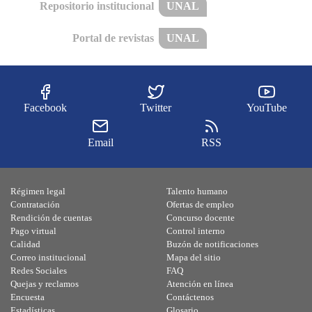
Repositorio institucional
UNAL
Portal de revistas
UNAL
Facebook
Twitter
YouTube
Email
RSS
Régimen legal
Talento humano
Contratación
Ofertas de empleo
Rendición de cuentas
Concurso docente
Pago virtual
Control interno
Calidad
Buzón de notificaciones
Correo institucional
Mapa del sitio
Redes Sociales
FAQ
Quejas y reclamos
Atención en línea
Encuesta
Contáctenos
Estadísticas
Glosario