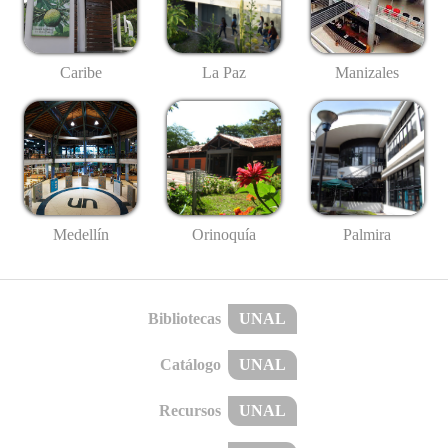
Caribe
La Paz
Manizales
Medellín
Palmira
Orinoquía
Bibliotecas
UNAL
Catálogo
UNAL
Recursos
UNAL