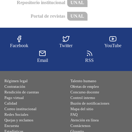
Repositorio institucional
UNAL
Portal de revistas
UNAL
Facebook
Twitter
YouTube
Email
RSS
Régimen legal
Talento humano
Contratación
Ofertas de empleo
Rendición de cuentas
Concurso docente
Pago virtual
Control interno
Calidad
Buzón de notificaciones
Correo institucional
Mapa del sitio
Redes Sociales
FAQ
Quejas y reclamos
Atención en línea
Encuesta
Contáctenos
Estadísticas
Glosario