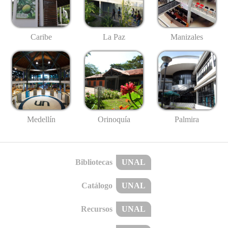
Caribe
La Paz
Manizales
Medellín
Palmira
Orinoquía
Bibliotecas
UNAL
Catálogo
UNAL
Recursos
UNAL