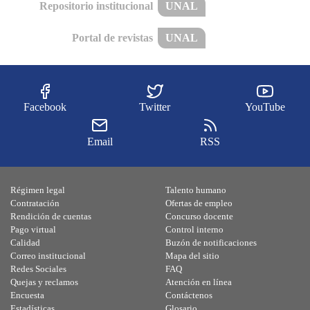
Repositorio institucional
UNAL
Portal de revistas
UNAL
Facebook
Twitter
YouTube
Email
RSS
Régimen legal
Talento humano
Contratación
Ofertas de empleo
Rendición de cuentas
Concurso docente
Pago virtual
Control interno
Calidad
Buzón de notificaciones
Correo institucional
Mapa del sitio
Redes Sociales
FAQ
Quejas y reclamos
Atención en línea
Encuesta
Contáctenos
Estadísticas
Glosario