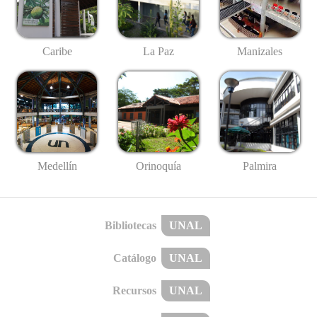
Caribe
La Paz
Manizales
Medellín
Palmira
Orinoquía
Bibliotecas
UNAL
Catálogo
UNAL
Recursos
UNAL