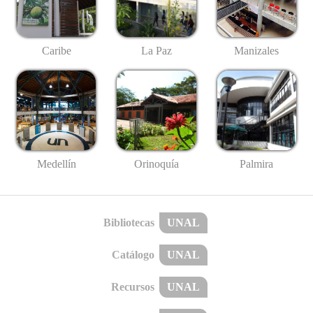
Caribe
La Paz
Manizales
Medellín
Palmira
Orinoquía
Bibliotecas
UNAL
Catálogo
UNAL
Recursos
UNAL