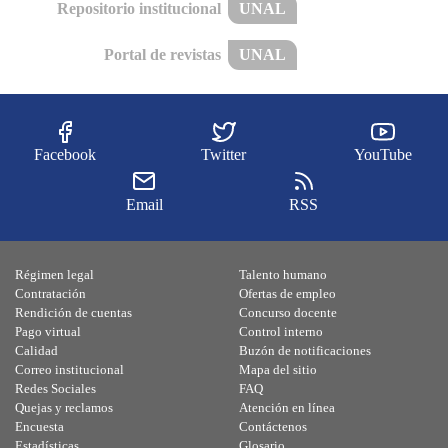
Repositorio institucional
UNAL
Portal de revistas
UNAL
Facebook
Twitter
YouTube
Email
RSS
Régimen legal
Talento humano
Contratación
Ofertas de empleo
Rendición de cuentas
Concurso docente
Pago virtual
Control interno
Calidad
Buzón de notificaciones
Correo institucional
Mapa del sitio
Redes Sociales
FAQ
Quejas y reclamos
Atención en línea
Encuesta
Contáctenos
Estadísticas
Glosario