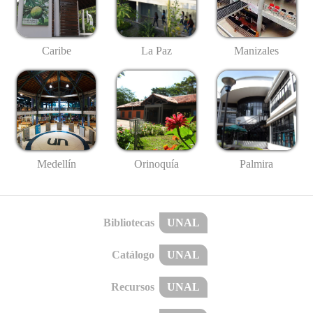
Caribe
La Paz
Manizales
Medellín
Palmira
Orinoquía
Bibliotecas
UNAL
Catálogo
UNAL
Recursos
UNAL