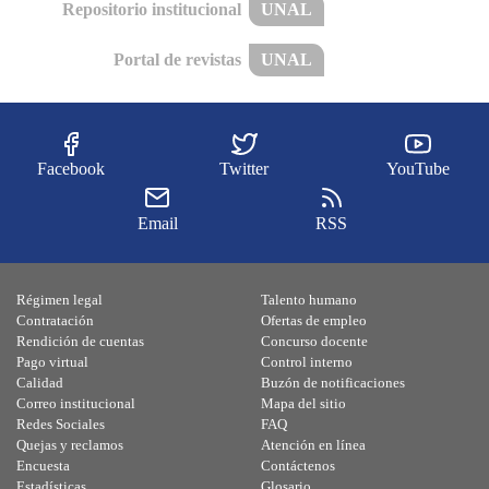
Repositorio institucional
UNAL
Portal de revistas
UNAL
Facebook
Twitter
YouTube
Email
RSS
Régimen legal
Talento humano
Contratación
Ofertas de empleo
Rendición de cuentas
Concurso docente
Pago virtual
Control interno
Calidad
Buzón de notificaciones
Correo institucional
Mapa del sitio
Redes Sociales
FAQ
Quejas y reclamos
Atención en línea
Encuesta
Contáctenos
Estadísticas
Glosario