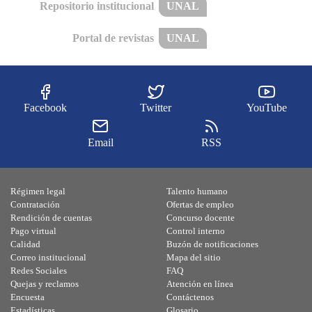
Repositorio institucional
UNAL
Portal de revistas
UNAL
Facebook
Twitter
YouTube
Email
RSS
Régimen legal
Talento humano
Contratación
Ofertas de empleo
Rendición de cuentas
Concurso docente
Pago virtual
Control interno
Calidad
Buzón de notificaciones
Correo institucional
Mapa del sitio
Redes Sociales
FAQ
Quejas y reclamos
Atención en línea
Encuesta
Contáctenos
Estadísticas
Glosario