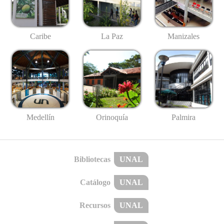
Caribe
La Paz
Manizales
Medellín
Palmira
Orinoquía
Bibliotecas
UNAL
Catálogo
UNAL
Recursos
UNAL