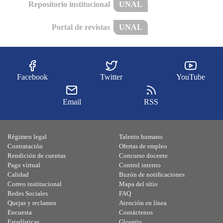
Repositorio institucional
UNAL
Portal de revistas
UNAL
Facebook
Twitter
YouTube
Email
RSS
Régimen legal
Talento humano
Contratación
Ofertas de empleo
Rendición de cuentas
Concurso docente
Pago virtual
Control interno
Calidad
Buzón de notificaciones
Correo institucional
Mapa del sitio
Redes Sociales
FAQ
Quejas y reclamos
Atención en línea
Encuesta
Contáctenos
Estadísticas
Glosario