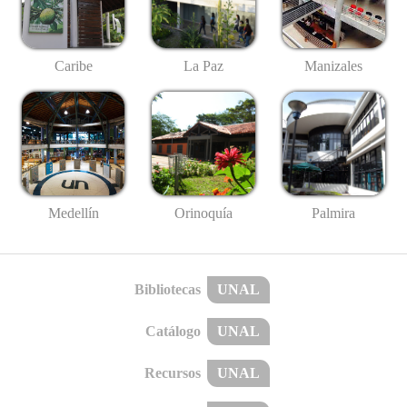
Caribe
La Paz
Manizales
Medellín
Palmira
Orinoquía
Bibliotecas
UNAL
Catálogo
UNAL
Recursos
UNAL