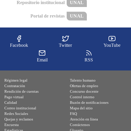
Repositorio institucional
UNAL
Portal de revistas
UNAL
Facebook
Twitter
YouTube
Email
RSS
Régimen legal
Talento humano
Contratación
Ofertas de empleo
Rendición de cuentas
Concurso docente
Pago virtual
Control interno
Calidad
Buzón de notificaciones
Correo institucional
Mapa del sitio
Redes Sociales
FAQ
Quejas y reclamos
Atención en línea
Encuesta
Contáctenos
Estadísticas
Glosario