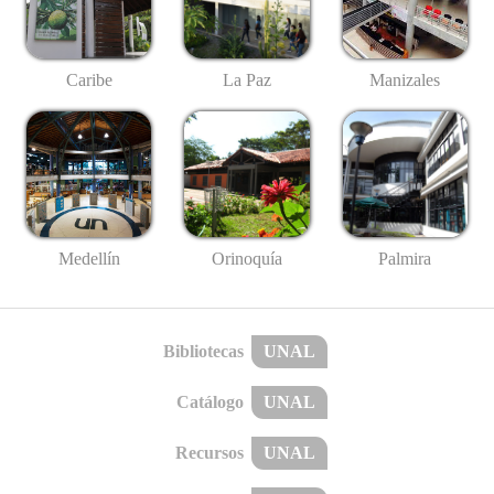
Caribe
La Paz
Manizales
Medellín
Palmira
Orinoquía
Bibliotecas
UNAL
Catálogo
UNAL
Recursos
UNAL