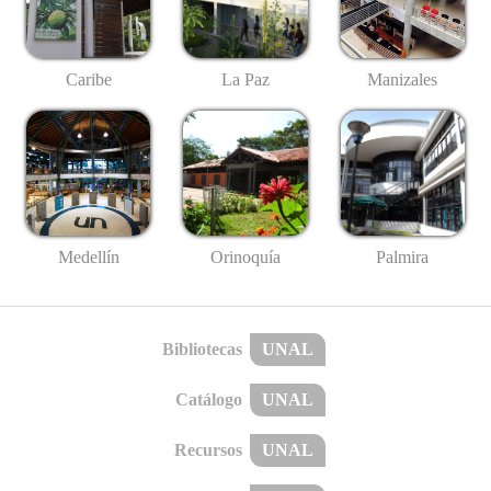
Caribe
La Paz
Manizales
Medellín
Palmira
Orinoquía
Bibliotecas
UNAL
Catálogo
UNAL
Recursos
UNAL