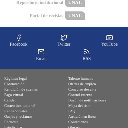
Repositorio institucional
UNAL
Portal de revistas
UNAL
Facebook
Twitter
YouTube
Email
RSS
Régimen legal
Talento humano
Contratación
Ofertas de empleo
Rendición de cuentas
Concurso docente
Pago virtual
Control interno
Calidad
Buzón de notificaciones
Correo institucional
Mapa del sitio
Redes Sociales
FAQ
Quejas y reclamos
Atención en línea
Encuesta
Contáctenos
Estadísticas
Glosario