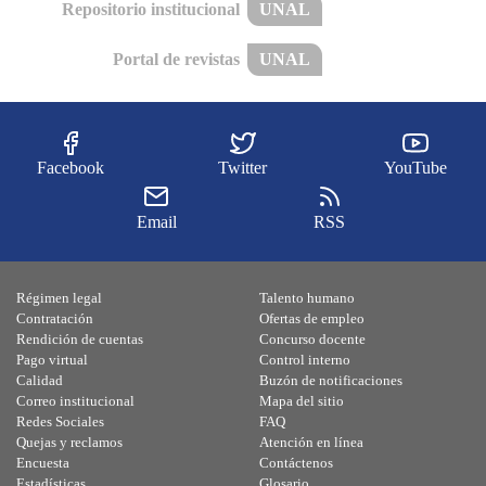
Repositorio institucional
UNAL
Portal de revistas
UNAL
Facebook
Twitter
YouTube
Email
RSS
Régimen legal
Talento humano
Contratación
Ofertas de empleo
Rendición de cuentas
Concurso docente
Pago virtual
Control interno
Calidad
Buzón de notificaciones
Correo institucional
Mapa del sitio
Redes Sociales
FAQ
Quejas y reclamos
Atención en línea
Encuesta
Contáctenos
Estadísticas
Glosario