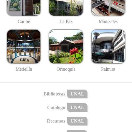
Caribe
La Paz
Manizales
Medellín
Palmira
Orinoquía
Bibliotecas
UNAL
Catálogo
UNAL
Recursos
UNAL