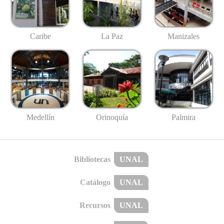
Caribe
La Paz
Manizales
Medellín
Palmira
Orinoquía
Bibliotecas
UNAL
Catálogo
UNAL
Recursos
UNAL