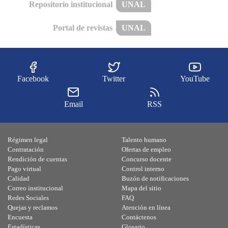
Repositorio institucional
UNAL
Portal de revistas
UNAL
Facebook
Twitter
YouTube
Email
RSS
Régimen legal
Talento humano
Contratación
Ofertas de empleo
Rendición de cuentas
Concurso docente
Pago virtual
Control interno
Calidad
Buzón de notificaciones
Correo institucional
Mapa del sitio
Redes Sociales
FAQ
Quejas y reclamos
Atención en línea
Encuesta
Contáctenos
Estadísticas
Glosario