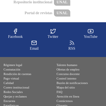
Repositorio institucional
UNAL
Portal de revistas
UNAL
Facebook
Twitter
YouTube
Email
RSS
Régimen legal
Talento humano
Contratación
Ofertas de empleo
Rendición de cuentas
Concurso docente
Pago virtual
Control interno
Calidad
Buzón de notificaciones
Correo institucional
Mapa del sitio
Redes Sociales
FAQ
Quejas y reclamos
Atención en línea
Encuesta
Contáctenos
Estadísticas
Glosario