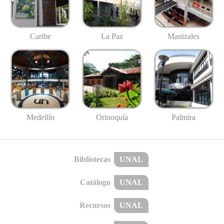
Caribe
La Paz
Manizales
Medellín
Palmira
Orinoquía
Bibliotecas
UNAL
Catálogo
UNAL
Recursos
UNAL