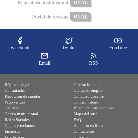
Repositorio institucional
UNAL
Portal de revistas
UNAL
Facebook
Twitter
YouTube
Email
RSS
Régimen legal
Talento humano
Contratación
Ofertas de empleo
Rendición de cuentas
Concurso docente
Pago virtual
Control interno
Calidad
Buzón de notificaciones
Correo institucional
Mapa del sitio
Redes Sociales
FAQ
Quejas y reclamos
Atención en línea
Encuesta
Contáctenos
Estadísticas
Glosario