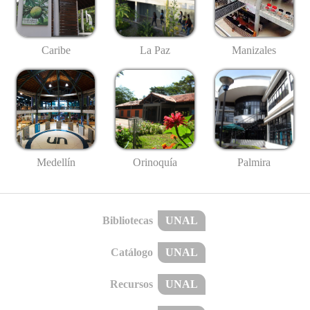
Caribe
La Paz
Manizales
Medellín
Palmira
Orinoquía
Bibliotecas
UNAL
Catálogo
UNAL
Recursos
UNAL