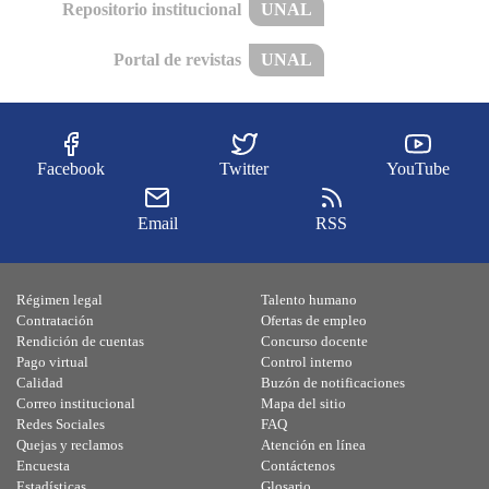
Repositorio institucional
UNAL
Portal de revistas
UNAL
Facebook
Twitter
YouTube
Email
RSS
Régimen legal
Talento humano
Contratación
Ofertas de empleo
Rendición de cuentas
Concurso docente
Pago virtual
Control interno
Calidad
Buzón de notificaciones
Correo institucional
Mapa del sitio
Redes Sociales
FAQ
Quejas y reclamos
Atención en línea
Encuesta
Contáctenos
Estadísticas
Glosario