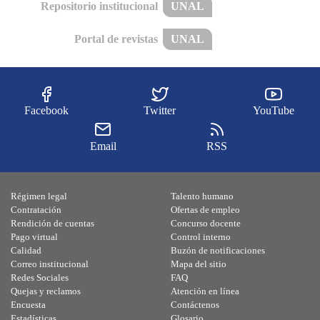
Repositorio institucional
UNAL
Portal de revistas
UNAL
Facebook
Twitter
YouTube
Email
RSS
Régimen legal
Talento humano
Contratación
Ofertas de empleo
Rendición de cuentas
Concurso docente
Pago virtual
Control interno
Calidad
Buzón de notificaciones
Correo institucional
Mapa del sitio
Redes Sociales
FAQ
Quejas y reclamos
Atención en línea
Encuesta
Contáctenos
Estadísticas
Glosario