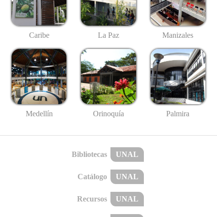
Caribe
La Paz
Manizales
Medellín
Palmira
Orinoquía
Bibliotecas
UNAL
Catálogo
UNAL
Recursos
UNAL