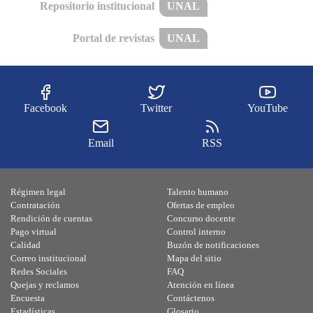
Repositorio institucional
UNAL
Portal de revistas
UNAL
Facebook
Twitter
YouTube
Email
RSS
Régimen legal
Talento humano
Contratación
Ofertas de empleo
Rendición de cuentas
Concurso docente
Pago virtual
Control interno
Calidad
Buzón de notificaciones
Correo institucional
Mapa del sitio
Redes Sociales
FAQ
Quejas y reclamos
Atención en línea
Encuesta
Contáctenos
Estadísticas
Glosario