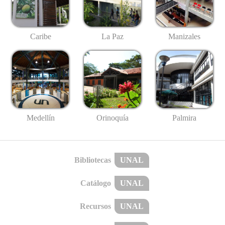
Caribe
La Paz
Manizales
Medellín
Palmira
Orinoquía
Bibliotecas
UNAL
Catálogo
UNAL
Recursos
UNAL