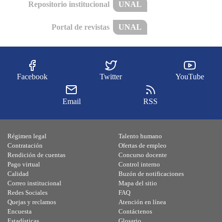
Repositorio institucional
UNAL
Portal de revistas
UNAL
Facebook
Twitter
YouTube
Email
RSS
Régimen legal
Talento humano
Contratación
Ofertas de empleo
Rendición de cuentas
Concurso docente
Pago virtual
Control interno
Calidad
Buzón de notificaciones
Correo institucional
Mapa del sitio
Redes Sociales
FAQ
Quejas y reclamos
Atención en línea
Encuesta
Contáctenos
Estadísticas
Glosario