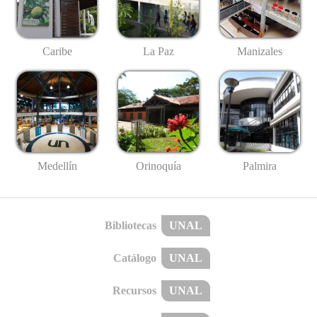
Caribe
La Paz
Manizales
Medellín
Palmira
Orinoquía
Bibliotecas
UNAL
Catálogo
UNAL
Recursos
UNAL