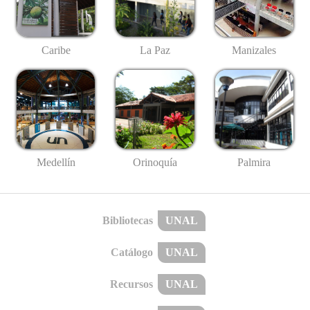
Caribe
La Paz
Manizales
Medellín
Palmira
Orinoquía
Bibliotecas
UNAL
Catálogo
UNAL
Recursos
UNAL