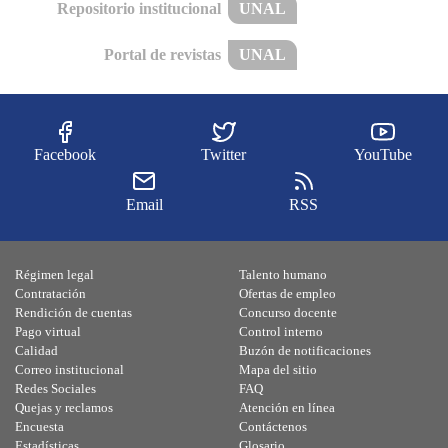
Repositorio institucional
UNAL
Portal de revistas
UNAL
Facebook
Twitter
YouTube
Email
RSS
Régimen legal
Talento humano
Contratación
Ofertas de empleo
Rendición de cuentas
Concurso docente
Pago virtual
Control interno
Calidad
Buzón de notificaciones
Correo institucional
Mapa del sitio
Redes Sociales
FAQ
Quejas y reclamos
Atención en línea
Encuesta
Contáctenos
Estadísticas
Glosario