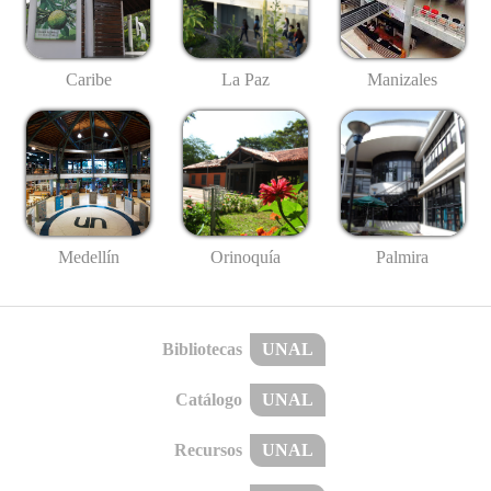
Caribe
La Paz
Manizales
Medellín
Palmira
Orinoquía
Bibliotecas
UNAL
Catálogo
UNAL
Recursos
UNAL