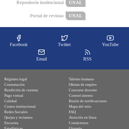
Repositorio institucional
UNAL
Portal de revistas
UNAL
Facebook
Twitter
YouTube
Email
RSS
Régimen legal
Talento humano
Contratación
Ofertas de empleo
Rendición de cuentas
Concurso docente
Pago virtual
Control interno
Calidad
Buzón de notificaciones
Correo institucional
Mapa del sitio
Redes Sociales
FAQ
Quejas y reclamos
Atención en línea
Encuesta
Contáctenos
Estadísticas
Glosario