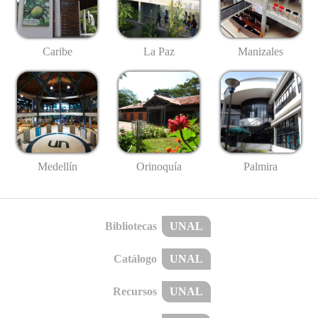
Caribe
La Paz
Manizales
Medellín
Palmira
Orinoquía
Bibliotecas
UNAL
Catálogo
UNAL
Recursos
UNAL