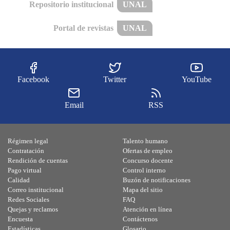
Repositorio institucional
UNAL
Portal de revistas
UNAL
Facebook
Twitter
YouTube
Email
RSS
Régimen legal
Talento humano
Contratación
Ofertas de empleo
Rendición de cuentas
Concurso docente
Pago virtual
Control interno
Calidad
Buzón de notificaciones
Correo institucional
Mapa del sitio
Redes Sociales
FAQ
Quejas y reclamos
Atención en línea
Encuesta
Contáctenos
Estadísticas
Glosario