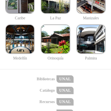
Caribe
La Paz
Manizales
Medellín
Palmira
Orinoquía
Bibliotecas
UNAL
Catálogo
UNAL
Recursos
UNAL