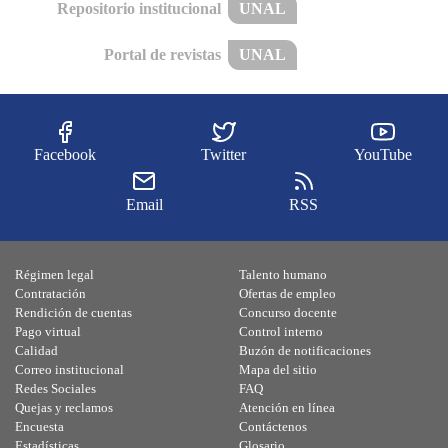
Repositorio institucional
UNAL
Portal de revistas
UNAL
Facebook
Twitter
YouTube
Email
RSS
Régimen legal
Talento humano
Contratación
Ofertas de empleo
Rendición de cuentas
Concurso docente
Pago virtual
Control interno
Calidad
Buzón de notificaciones
Correo institucional
Mapa del sitio
Redes Sociales
FAQ
Quejas y reclamos
Atención en línea
Encuesta
Contáctenos
Estadísticas
Glosario