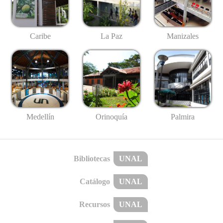
Caribe
La Paz
Manizales
Medellín
Palmira
Orinoquía
Bibliotecas
UNAL
Catálogo
UNAL
Recursos
UNAL