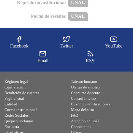
Repositorio institucional
UNAL
Portal de revistas
UNAL
Facebook
Twitter
YouTube
Email
RSS
Régimen legal
Talento humano
Contratación
Ofertas de empleo
Rendición de cuentas
Concurso docente
Pago virtual
Control interno
Calidad
Buzón de notificaciones
Correo institucional
Mapa del sitio
Redes Sociales
FAQ
Quejas y reclamos
Atención en línea
Encuesta
Contáctenos
Estadísticas
Glosario