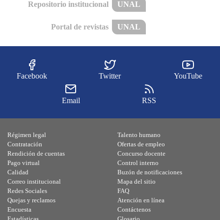
Repositorio institucional
UNAL
Portal de revistas
UNAL
Facebook
Twitter
YouTube
Email
RSS
Régimen legal
Talento humano
Contratación
Ofertas de empleo
Rendición de cuentas
Concurso docente
Pago virtual
Control interno
Calidad
Buzón de notificaciones
Correo institucional
Mapa del sitio
Redes Sociales
FAQ
Quejas y reclamos
Atención en línea
Encuesta
Contáctenos
Estadísticas
Glosario