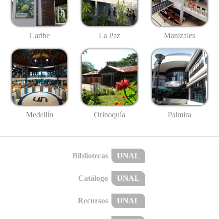
Caribe
La Paz
Manizales
Medellín
Palmira
Orinoquía
Bibliotecas
UNAL
Catálogo
UNAL
Recursos
UNAL