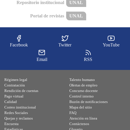
Repositorio institucional
UNAL
Portal de revistas
UNAL
Facebook
Twitter
YouTube
Email
RSS
Régimen legal
Talento humano
Contratación
Ofertas de empleo
Rendición de cuentas
Concurso docente
Pago virtual
Control interno
Calidad
Buzón de notificaciones
Correo institucional
Mapa del sitio
Redes Sociales
FAQ
Quejas y reclamos
Atención en línea
Encuesta
Contáctenos
Estadísticas
Glosario