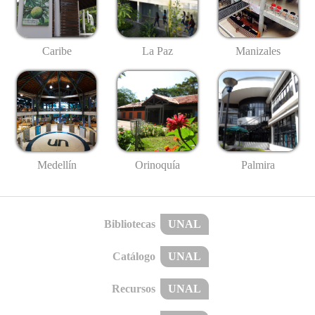
Caribe
La Paz
Manizales
Medellín
Palmira
Orinoquía
Bibliotecas
UNAL
Catálogo
UNAL
Recursos
UNAL