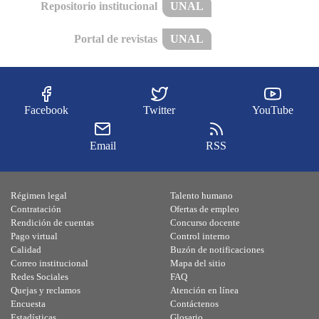
Repositorio institucional
UNAL
Portal de revistas
UNAL
Facebook
Twitter
YouTube
Email
RSS
Régimen legal
Talento humano
Contratación
Ofertas de empleo
Rendición de cuentas
Concurso docente
Pago virtual
Control interno
Calidad
Buzón de notificaciones
Correo institucional
Mapa del sitio
Redes Sociales
FAQ
Quejas y reclamos
Atención en línea
Encuesta
Contáctenos
Estadísticas
Glosario