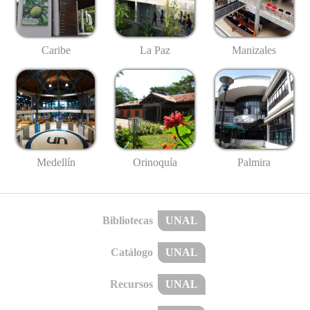
Caribe
La Paz
Manizales
Medellín
Palmira
Orinoquía
Bibliotecas
UNAL
Catálogo
UNAL
Recursos
UNAL