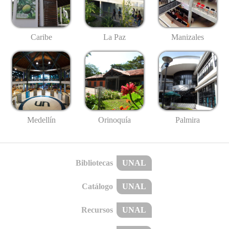
Caribe
La Paz
Manizales
Medellín
Palmira
Orinoquía
Bibliotecas
UNAL
Catálogo
UNAL
Recursos
UNAL