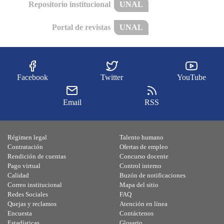
Repositorio institucional
UNAL
Portal de revistas
UNAL
Facebook
Twitter
YouTube
Email
RSS
Régimen legal
Talento humano
Contratación
Ofertas de empleo
Rendición de cuentas
Concurso docente
Pago virtual
Control interno
Calidad
Buzón de notificaciones
Correo institucional
Mapa del sitio
Redes Sociales
FAQ
Quejas y reclamos
Atención en línea
Encuesta
Contáctenos
Estadísticas
Glosario