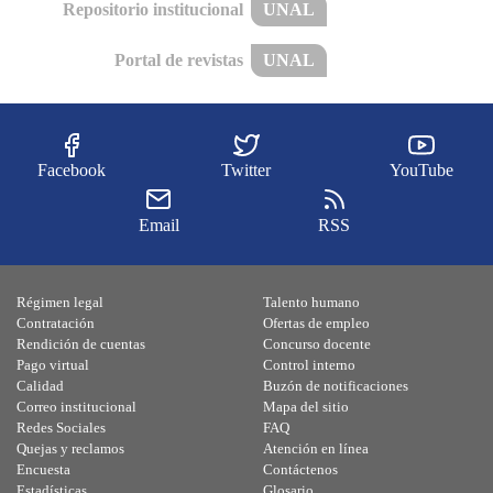
Repositorio institucional
UNAL
Portal de revistas
UNAL
Facebook
Twitter
YouTube
Email
RSS
Régimen legal
Talento humano
Contratación
Ofertas de empleo
Rendición de cuentas
Concurso docente
Pago virtual
Control interno
Calidad
Buzón de notificaciones
Correo institucional
Mapa del sitio
Redes Sociales
FAQ
Quejas y reclamos
Atención en línea
Encuesta
Contáctenos
Estadísticas
Glosario