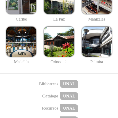
Caribe
La Paz
Manizales
Medellín
Palmira
Orinoquía
Bibliotecas
UNAL
Catálogo
UNAL
Recursos
UNAL