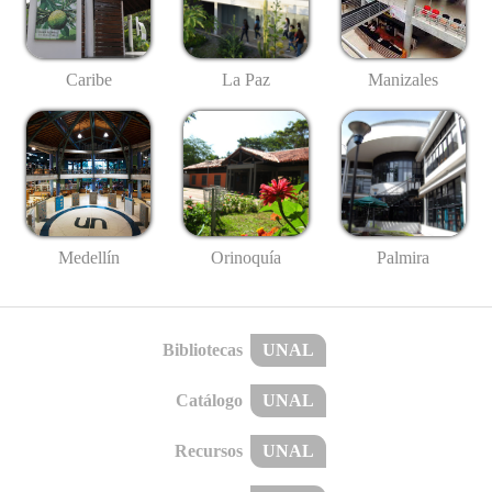
Caribe
La Paz
Manizales
Medellín
Palmira
Orinoquía
Bibliotecas
UNAL
Catálogo
UNAL
Recursos
UNAL