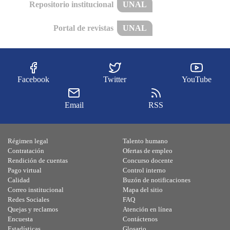
Repositorio institucional
UNAL
Portal de revistas
UNAL
Facebook
Twitter
YouTube
Email
RSS
Régimen legal
Talento humano
Contratación
Ofertas de empleo
Rendición de cuentas
Concurso docente
Pago virtual
Control interno
Calidad
Buzón de notificaciones
Correo institucional
Mapa del sitio
Redes Sociales
FAQ
Quejas y reclamos
Atención en línea
Encuesta
Contáctenos
Estadísticas
Glosario