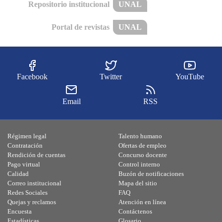
Repositorio institucional
UNAL
Portal de revistas
UNAL
Facebook
Twitter
YouTube
Email
RSS
Régimen legal
Talento humano
Contratación
Ofertas de empleo
Rendición de cuentas
Concurso docente
Pago virtual
Control interno
Calidad
Buzón de notificaciones
Correo institucional
Mapa del sitio
Redes Sociales
FAQ
Quejas y reclamos
Atención en línea
Encuesta
Contáctenos
Estadísticas
Glosario