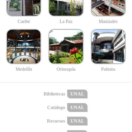
Caribe
La Paz
Manizales
Medellín
Palmira
Orinoquía
Bibliotecas
UNAL
Catálogo
UNAL
Recursos
UNAL