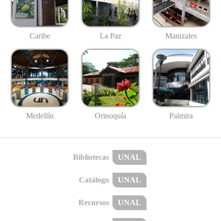
Caribe
La Paz
Manizales
Medellín
Palmira
Orinoquía
Bibliotecas
UNAL
Catálogo
UNAL
Recursos
UNAL