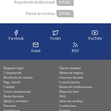
Repositorio institucional
UNAL
Portal de revistas
UNAL
Facebook
Twitter
YouTube
Email
RSS
Régimen legal
Talento humano
Contratación
Ofertas de empleo
Rendición de cuentas
Concurso docente
Pago virtual
Control interno
Calidad
Buzón de notificaciones
Correo institucional
Mapa del sitio
Redes Sociales
FAQ
Quejas y reclamos
Atención en línea
Encuesta
Contáctenos
Estadísticas
Glosario