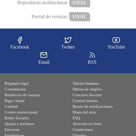
Repositorio institucional
UNAL
Portal de revistas
UNAL
Facebook
Twitter
YouTube
Email
RSS
Régimen legal
Talento humano
Contratación
Ofertas de empleo
Rendición de cuentas
Concurso docente
Pago virtual
Control interno
Calidad
Buzón de notificaciones
Correo institucional
Mapa del sitio
Redes Sociales
FAQ
Quejas y reclamos
Atención en línea
Encuesta
Contáctenos
Estadísticas
Glosario