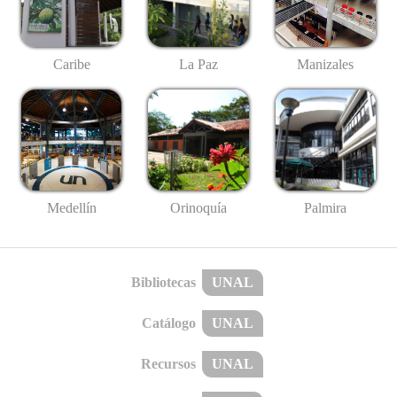
Caribe
La Paz
Manizales
Medellín
Palmira
Orinoquía
Bibliotecas
UNAL
Catálogo
UNAL
Recursos
UNAL