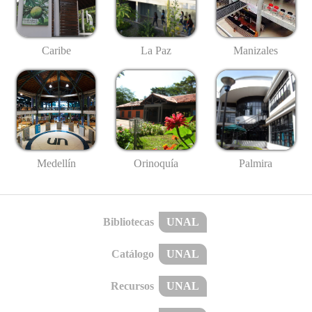
Caribe
La Paz
Manizales
Medellín
Palmira
Orinoquía
Bibliotecas
UNAL
Catálogo
UNAL
Recursos
UNAL