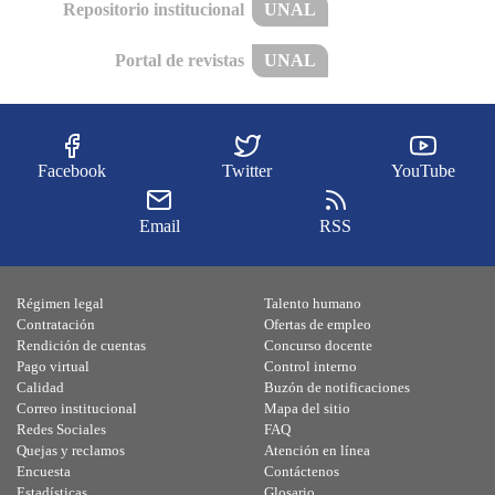
Repositorio institucional
UNAL
Portal de revistas
UNAL
Facebook
Twitter
YouTube
Email
RSS
Régimen legal
Talento humano
Contratación
Ofertas de empleo
Rendición de cuentas
Concurso docente
Pago virtual
Control interno
Calidad
Buzón de notificaciones
Correo institucional
Mapa del sitio
Redes Sociales
FAQ
Quejas y reclamos
Atención en línea
Encuesta
Contáctenos
Estadísticas
Glosario