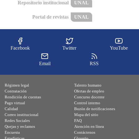
Repositorio institucional
UNAL
Portal de revistas
UNAL
Facebook
Twitter
YouTube
Email
RSS
Régimen legal
Talento humano
Contratación
Ofertas de empleo
Rendición de cuentas
Concurso docente
Pago virtual
Control interno
Calidad
Buzón de notificaciones
Correo institucional
Mapa del sitio
Redes Sociales
FAQ
Quejas y reclamos
Atención en línea
Encuesta
Contáctenos
Estadísticas
Glosario