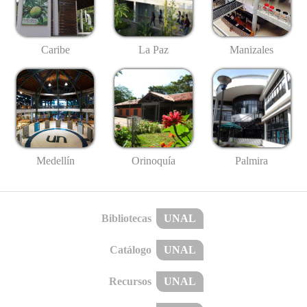
Caribe
La Paz
Manizales
Medellín
Palmira
Orinoquía
Bibliotecas
UNAL
Catálogo
UNAL
Recursos
UNAL