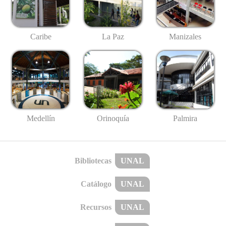
Caribe
La Paz
Manizales
Medellín
Palmira
Orinoquía
Bibliotecas
UNAL
Catálogo
UNAL
Recursos
UNAL