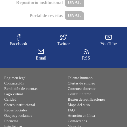
Repositorio institucional
UNAL
Portal de revistas
UNAL
Facebook
Twitter
YouTube
Email
RSS
Régimen legal
Talento humano
Contratación
Ofertas de empleo
Rendición de cuentas
Concurso docente
Pago virtual
Control interno
Calidad
Buzón de notificaciones
Correo institucional
Mapa del sitio
Redes Sociales
FAQ
Quejas y reclamos
Atención en línea
Encuesta
Contáctenos
Estadísticas
Glosario