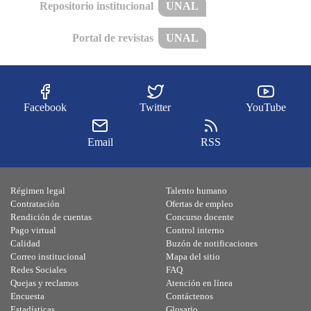
Repositorio institucional
UNAL
Portal de revistas
UNAL
Facebook
Twitter
YouTube
Email
RSS
Régimen legal
Talento humano
Contratación
Ofertas de empleo
Rendición de cuentas
Concurso docente
Pago virtual
Control interno
Calidad
Buzón de notificaciones
Correo institucional
Mapa del sitio
Redes Sociales
FAQ
Quejas y reclamos
Atención en línea
Encuesta
Contáctenos
Estadísticas
Glosario