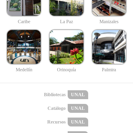
Caribe
La Paz
Manizales
Medellín
Palmira
Orinoquía
Bibliotecas
UNAL
Catálogo
UNAL
Recursos
UNAL