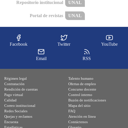
Repositorio institucional
UNAL
Portal de revistas
UNAL
Facebook
Twitter
YouTube
Email
RSS
Régimen legal
Talento humano
Contratación
Ofertas de empleo
Rendición de cuentas
Concurso docente
Pago virtual
Control interno
Calidad
Buzón de notificaciones
Correo institucional
Mapa del sitio
Redes Sociales
FAQ
Quejas y reclamos
Atención en línea
Encuesta
Contáctenos
Estadísticas
Glosario