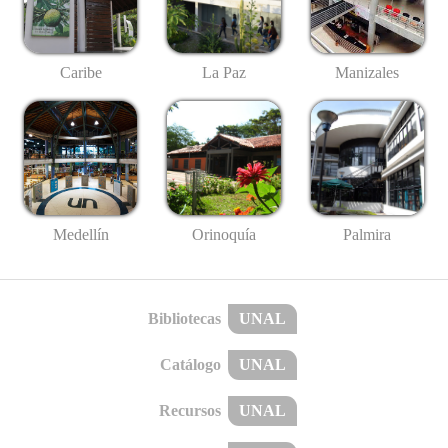
Caribe
La Paz
Manizales
Medellín
Palmira
Orinoquía
Bibliotecas
UNAL
Catálogo
UNAL
Recursos
UNAL