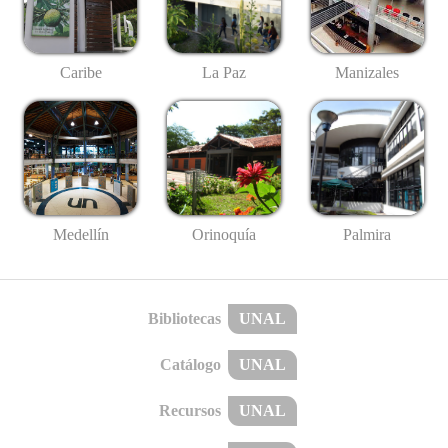
Caribe
La Paz
Manizales
Medellín
Palmira
Orinoquía
Bibliotecas
UNAL
Catálogo
UNAL
Recursos
UNAL