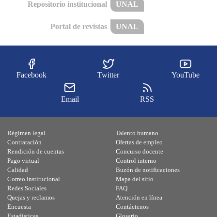
Repositorio institucional
UNAL
Portal de revistas
UNAL
Facebook
Twitter
YouTube
Email
RSS
Régimen legal
Talento humano
Contratación
Ofertas de empleo
Rendición de cuentas
Concurso docente
Pago virtual
Control interno
Calidad
Buzón de notificaciones
Correo institucional
Mapa del sitio
Redes Sociales
FAQ
Quejas y reclamos
Atención en línea
Encuesta
Contáctenos
Estadísticas
Glosario