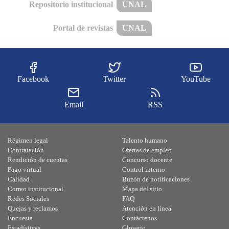
Repositorio institucional
UNAL
Portal de revistas
UNAL
Facebook
Twitter
YouTube
Email
RSS
Régimen legal
Talento humano
Contratación
Ofertas de empleo
Rendición de cuentas
Concurso docente
Pago virtual
Control interno
Calidad
Buzón de notificaciones
Correo institucional
Mapa del sitio
Redes Sociales
FAQ
Quejas y reclamos
Atención en línea
Encuesta
Contáctenos
Estadísticas
Glosario