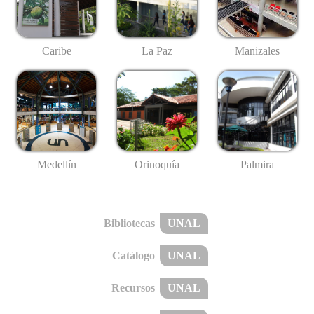
Caribe
La Paz
Manizales
Medellín
Palmira
Orinoquía
Bibliotecas
UNAL
Catálogo
UNAL
Recursos
UNAL