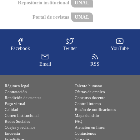
Repositorio institucional
UNAL
Portal de revistas
UNAL
Facebook
Twitter
YouTube
Email
RSS
Régimen legal
Talento humano
Contratación
Ofertas de empleo
Rendición de cuentas
Concurso docente
Pago virtual
Control interno
Calidad
Buzón de notificaciones
Correo institucional
Mapa del sitio
Redes Sociales
FAQ
Quejas y reclamos
Atención en línea
Encuesta
Contáctenos
Estadísticas
Glosario