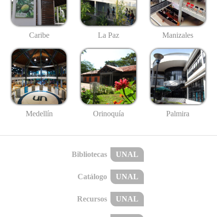
Caribe
La Paz
Manizales
Medellín
Palmira
Orinoquía
Bibliotecas
UNAL
Catálogo
UNAL
Recursos
UNAL