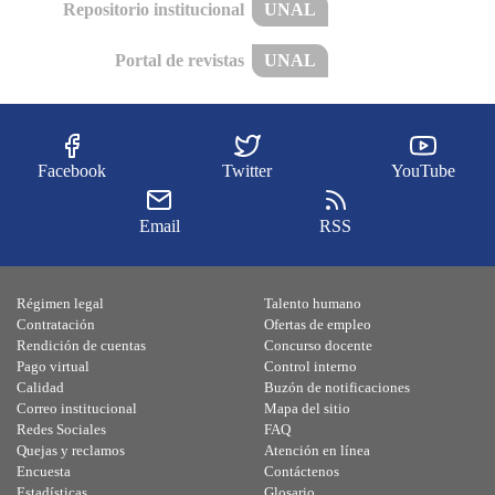
Repositorio institucional
UNAL
Portal de revistas
UNAL
Facebook
Twitter
YouTube
Email
RSS
Régimen legal
Talento humano
Contratación
Ofertas de empleo
Rendición de cuentas
Concurso docente
Pago virtual
Control interno
Calidad
Buzón de notificaciones
Correo institucional
Mapa del sitio
Redes Sociales
FAQ
Quejas y reclamos
Atención en línea
Encuesta
Contáctenos
Estadísticas
Glosario