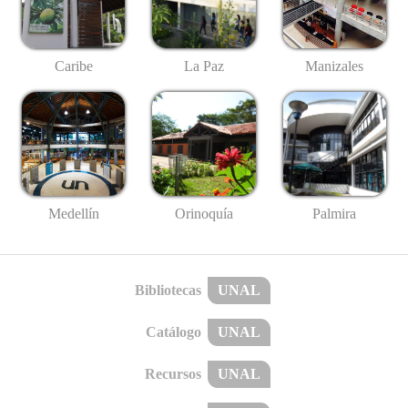
Caribe
La Paz
Manizales
Medellín
Palmira
Orinoquía
Bibliotecas
UNAL
Catálogo
UNAL
Recursos
UNAL