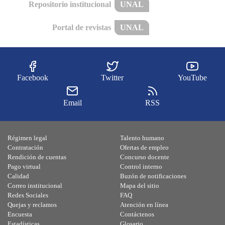
Repositorio institucional
UNAL
Portal de revistas
UNAL
Facebook
Twitter
YouTube
Email
RSS
Régimen legal
Talento humano
Contratación
Ofertas de empleo
Rendición de cuentas
Concurso docente
Pago virtual
Control interno
Calidad
Buzón de notificaciones
Correo institucional
Mapa del sitio
Redes Sociales
FAQ
Quejas y reclamos
Atención en línea
Encuesta
Contáctenos
Estadísticas
Glosario