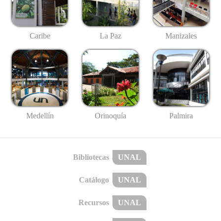
Caribe
La Paz
Manizales
Medellín
Palmira
Orinoquía
Bibliotecas
UNAL
Catálogo
UNAL
Recursos
UNAL