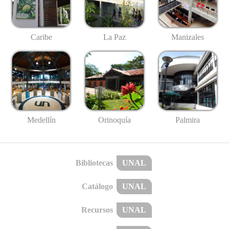
Caribe
La Paz
Manizales
Medellín
Palmira
Orinoquía
Bibliotecas
UNAL
Catálogo
UNAL
Recursos
UNAL