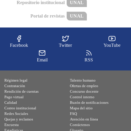
Repositorio institucional
UNAL
Portal de revistas
UNAL
Facebook
Twitter
YouTube
Email
RSS
Régimen legal
Talento humano
Contratación
Ofertas de empleo
Rendición de cuentas
Concurso docente
Pago virtual
Control interno
Calidad
Buzón de notificaciones
Correo institucional
Mapa del sitio
Redes Sociales
FAQ
Quejas y reclamos
Atención en línea
Encuesta
Contáctenos
Estadísticas
Glosario