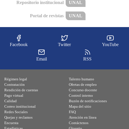
Repositorio institucional
UNAL
Portal de revistas
UNAL
Facebook
Twitter
YouTube
Email
RSS
Régimen legal
Talento humano
Contratación
Ofertas de empleo
Rendición de cuentas
Concurso docente
Pago virtual
Control interno
Calidad
Buzón de notificaciones
Correo institucional
Mapa del sitio
Redes Sociales
FAQ
Quejas y reclamos
Atención en línea
Encuesta
Contáctenos
Estadísticas
Glosario