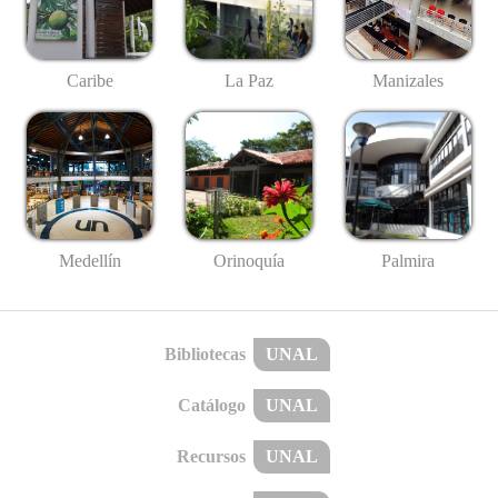
Caribe
La Paz
Manizales
Medellín
Palmira
Orinoquía
Bibliotecas
UNAL
Catálogo
UNAL
Recursos
UNAL