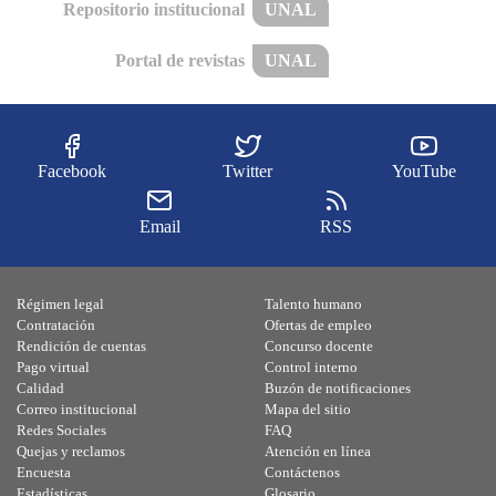
Repositorio institucional
UNAL
Portal de revistas
UNAL
Facebook
Twitter
YouTube
Email
RSS
Régimen legal
Talento humano
Contratación
Ofertas de empleo
Rendición de cuentas
Concurso docente
Pago virtual
Control interno
Calidad
Buzón de notificaciones
Correo institucional
Mapa del sitio
Redes Sociales
FAQ
Quejas y reclamos
Atención en línea
Encuesta
Contáctenos
Estadísticas
Glosario