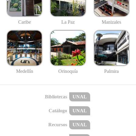
Caribe
La Paz
Manizales
Medellín
Palmira
Orinoquía
Bibliotecas
UNAL
Catálogo
UNAL
Recursos
UNAL