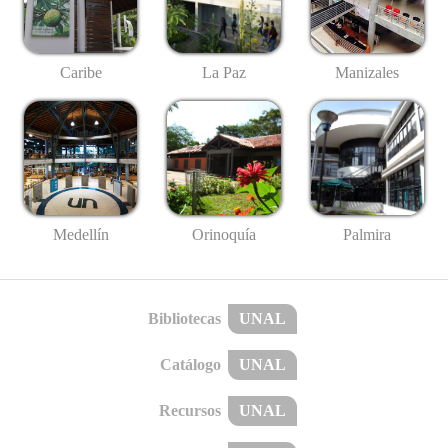
Caribe
La Paz
Manizales
Medellín
Palmira
Orinoquía
Bibliotecas
UNAL
Catálogo
UNAL
Recursos
UNAL