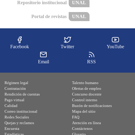
Repositorio institucional
UNAL
Portal de revistas
UNAL
Facebook
Twitter
YouTube
Email
RSS
Régimen legal
Talento humano
Contratación
Ofertas de empleo
Rendición de cuentas
Concurso docente
Pago virtual
Control interno
Calidad
Buzón de notificaciones
Correo institucional
Mapa del sitio
Redes Sociales
FAQ
Quejas y reclamos
Atención en línea
Encuesta
Contáctenos
Estadísticas
Glosario