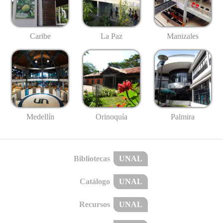
Caribe
La Paz
Manizales
Medellín
Palmira
Orinoquía
Bibliotecas
UNAL
Catálogo
UNAL
Recursos
UNAL