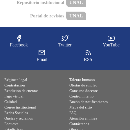
Repositorio institucional
UNAL
Portal de revistas
UNAL
Facebook
Twitter
YouTube
Email
RSS
Régimen legal
Talento humano
Contratación
Ofertas de empleo
Rendición de cuentas
Concurso docente
Pago virtual
Control interno
Calidad
Buzón de notificaciones
Correo institucional
Mapa del sitio
Redes Sociales
FAQ
Quejas y reclamos
Atención en línea
Encuesta
Contáctenos
Estadísticas
Glosario