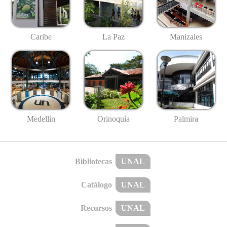
Caribe
La Paz
Manizales
Medellín
Palmira
Orinoquía
Bibliotecas
UNAL
Catálogo
UNAL
Recursos
UNAL