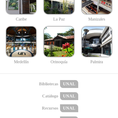
Caribe
La Paz
Manizales
Medellín
Palmira
Orinoquía
Bibliotecas
UNAL
Catálogo
UNAL
Recursos
UNAL