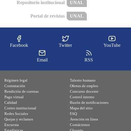
Repositorio institucional
UNAL
Portal de revistas
UNAL
Facebook
Twitter
YouTube
Email
RSS
Régimen legal
Talento humano
Contratación
Ofertas de empleo
Rendición de cuentas
Concurso docente
Pago virtual
Control interno
Calidad
Buzón de notificaciones
Correo institucional
Mapa del sitio
Redes Sociales
FAQ
Quejas y reclamos
Atención en línea
Encuesta
Contáctenos
Estadísticas
Glosario